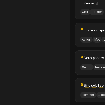
Kennedy]
Clair
Tolérer
❝
Les soviétique
Action
Mot
❝
Nous parlons d
Guerre
Nucléa
❝
Si le soleil 
Hommes
Solei