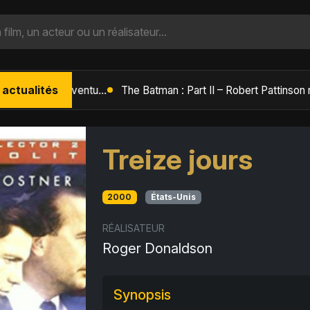
 actualités
L'Âge de Glace : Le Réveil du Volcan – Manny, Sid et Diego de retour pour une aventure explosive
Treize jours
2000
États-Unis
RÉALISATEUR
Roger Donaldson
Synopsis