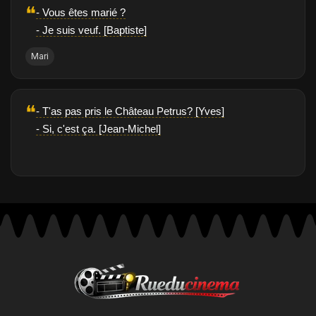
❝
- Vous êtes marié ?
- Je suis veuf. [Baptiste]
Mari
❝
- T'as pas pris le Château Petrus? [Yves]
- Si, c'est ça. [Jean-Michel]