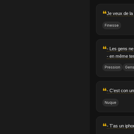
❝
Je veux de la 
Finesse
❝
- Les gens ne
- en même tem
Pression
Gen
❝
- C'est con un
Nuque
❝
- T'as un ipho