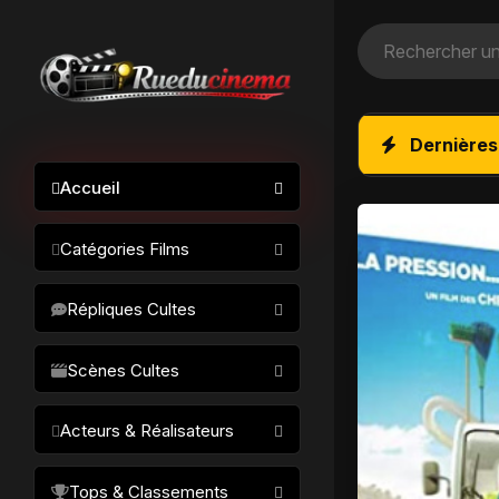
Dernières
Accueil
Catégories Films
Action / Aventure
Répliques Cultes
Science-fiction
Drame / Thriller
Scènes Cultes
Comédie/humour
Acteurs & Réalisateurs
Horreur
Fantastique
Réalisateurs
Tops & Classements