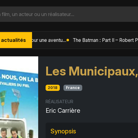
 actualités
L'Âge de Glace : Le Réveil du Volcan – Manny, Sid et Diego de retour pour une aventure explosive
Les Municipaux
2018
France
RÉALISATEUR
Eric Carrière
Synopsis