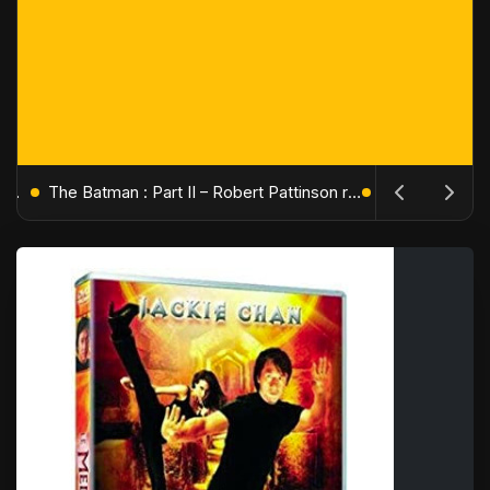
L'Âge de Glace : Le Réveil du Volcan – Manny, Sid et Diego de retour pour une aventure explosive
The Batman : Part II – Robert Pattinson replonge dans les ténèbres de Gotham dès octobre 2027