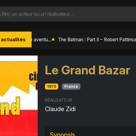
 actualités
L'Âge de Glace : Le Réveil du Volcan – Manny, Sid et Diego de retour pour une aventure explosive
Le Grand Bazar
1973
France
RÉALISATEUR
Claude Zidi
Synopsis