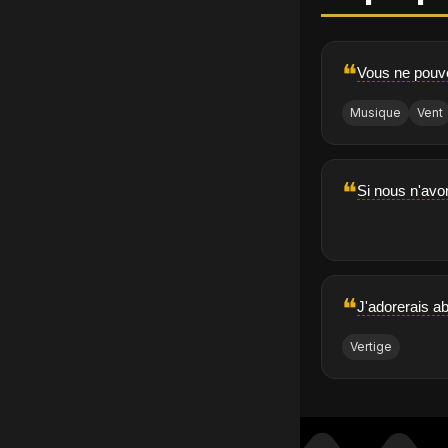
❝
Vous ne pouvez
Musique
Vent
❝
Si nous n'avon
❝
J'adorerais ab
Vertige