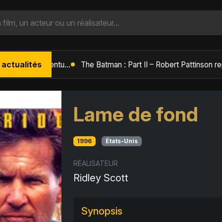
 actualités
L'Âge de Glace : Le Réveil du Volcan – Manny, Sid et Diego de retour pour une aventure explosive
Lame de fond
1996
États-Unis
RÉALISATEUR
Ridley Scott
Synopsis