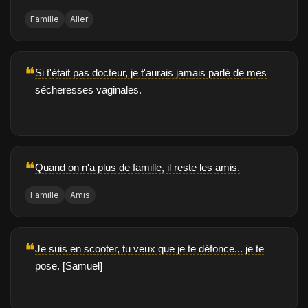
Famille
Aller
❝
Si t'était pas docteur, je t'aurais jamais parlé de mes
sécheresses vaginales.
❝
Quand on n'a plus de famille, il reste les amis.
Famille
Amis
❝
Je suis en scooter, tu veux que je te défonce... je te
pose. [Samuel]