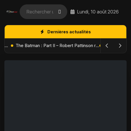
Lundi, 10 août 2026
Dernières actualités
L'Âge de Glace : Le Réveil du Volcan – Manny, Sid et Diego de retour pour une aventure explosive
The Batman : Part II – Robert Pattinson replonge dans les ténèbres de Gotham dès octobre 2027