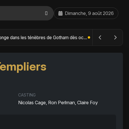
Dimanche, 9 août 2026
The Batman : Part II – Robert Pattinson replonge dans les ténèbres de Gotham dès octobre 2027
Templiers
CASTING
Nicolas Cage, Ron Perlman, Claire Foy