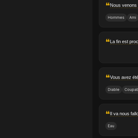
❝
Nous venons d
Hommes
Ami
❝
La fin est pro
❝
Vous avez été
Diable
Coupab
❝
Il va nous fal
Eau