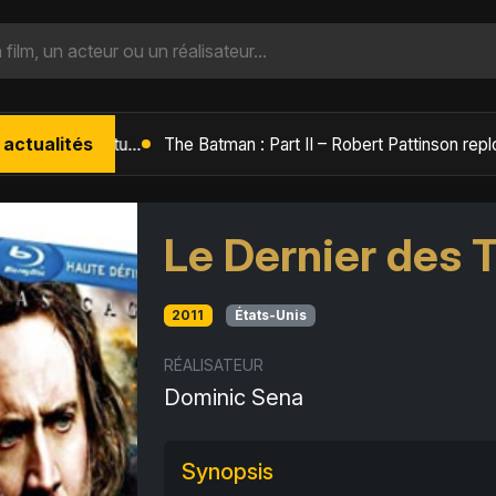
 actualités
L'Âge de Glace : Le Réveil du Volcan – Manny, Sid et Diego de retour pour une aventure explosive
Le Dernier des 
2011
États-Unis
RÉALISATEUR
Dominic Sena
Synopsis