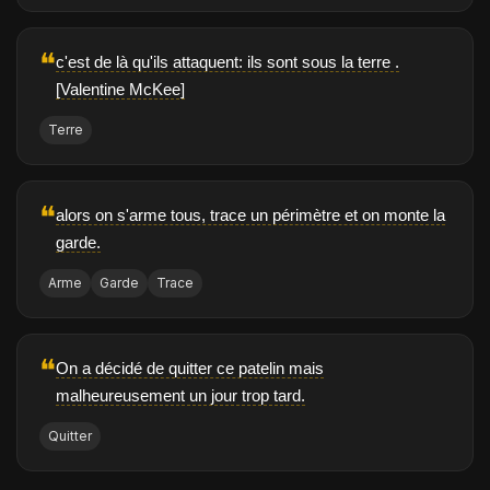
❝
c'est de là qu'ils attaquent: ils sont sous la terre .
[Valentine McKee]
Terre
❝
alors on s'arme tous, trace un périmètre et on monte la
garde.
Arme
Garde
Trace
❝
On a décidé de quitter ce patelin mais
malheureusement un jour trop tard.
Quitter