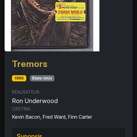
Tremors
1990
États-Unis
RÉALISATEUR
Ron Underwood
CASTING
Kevin Bacon, Fred Ward, Finn Carter
Synopsis