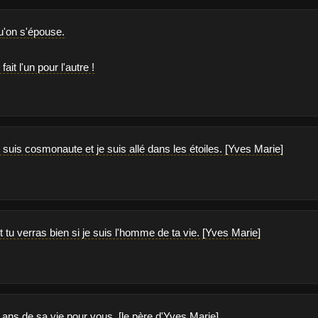
qu'on s'épouse.
fait l'un pour l'autre !
e suis cosmonaute et je suis allé dans les étoiles. [Yves Marie]
tu verras bien si je suis l'homme de ta vie. [Yves Marie]
24 ans de sa vie pour vous. [le père d'Yves Marie]