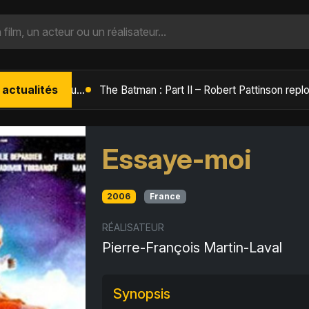
 actualités
L'Âge de Glace : Le Réveil du Volcan – Manny, Sid et Diego de retour pour une aventure explosive
Essaye-moi
2006
France
RÉALISATEUR
Pierre-François Martin-Laval
Synopsis