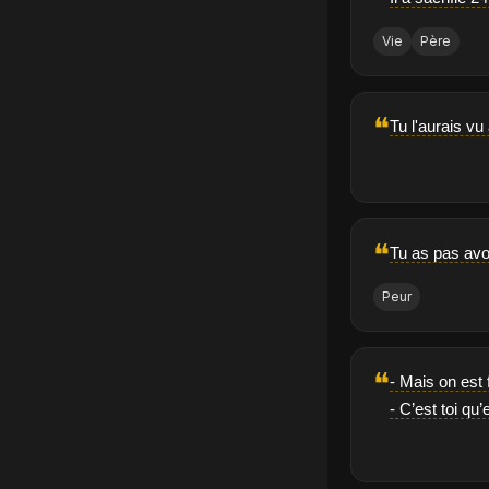
Vie
Père
❝
Tu l'aurais vu
❝
Tu as pas avoi
Peur
❝
- Mais on est f
- C’est toi qu’