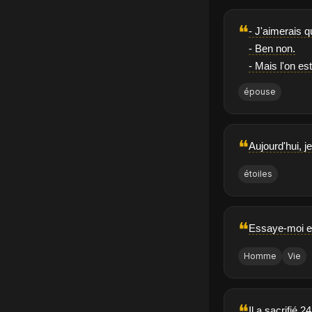
❝
- J'aimerais 
- Ben non.
- Mais l'on est 
épouse
❝
Aujourd'hui, j
étoiles
❝
Essaye-moi et 
Homme
Vie
❝
Il a sacrifié 