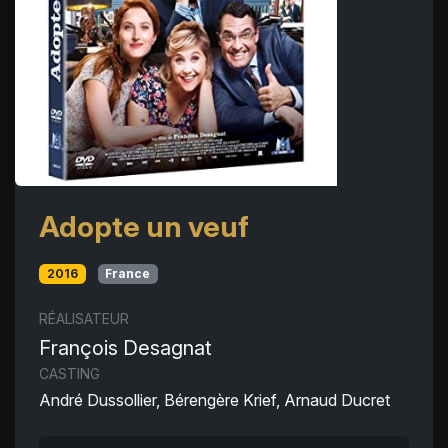
Adopte un veuf
2016
France
RÉALISATEUR
François Desagnat
CASTING
André Dussollier, Bérengère Krief, Arnaud Ducret