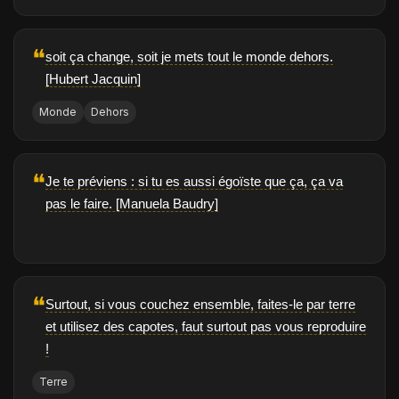
❝
soit ça change, soit je mets tout le monde dehors.
[Hubert Jacquin]
Monde
Dehors
❝
Je te préviens : si tu es aussi égoïste que ça, ça va
pas le faire. [Manuela Baudry]
❝
Surtout, si vous couchez ensemble, faites-le par terre
et utilisez des capotes, faut surtout pas vous reproduire
!
Terre