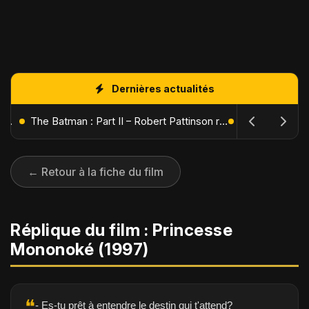
Dernières actualités
L'Âge de Glace : Le Réveil du Volcan – Manny, Sid et Diego de retour pour une aventure explosive
The Batman : Part II – Robert Pattinson replonge dans les ténèbres de Gotham dès octobre 2027
← Retour à la fiche du film
Réplique du film : Princesse
Mononoké (1997)
❝
- Es-tu prêt à entendre le destin qui t'attend?