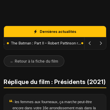
Dernières actualités
L'Âge de Glace : Le Réveil du Volcan – Manny, Sid et Diego de retour pour une aventure explosive
The Batman : Part II – Robert Pattinson replonge dans les ténèbres de Gotham dès octobre 2027
← Retour à la fiche du film
Réplique du film : Présidents (2021)
❝
- les femmes aux fourneaux, ça marche peut-être
encore dans votre 16e arrondissement mais dans la