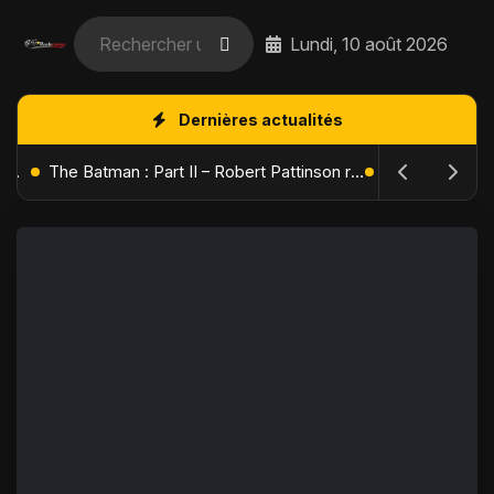
Lundi, 10 août 2026
Dernières actualités
L'Âge de Glace : Le Réveil du Volcan – Manny, Sid et Diego de retour pour une aventure explosive
The Batman : Part II – Robert Pattinson replonge dans les ténèbres de Gotham dès octobre 2027