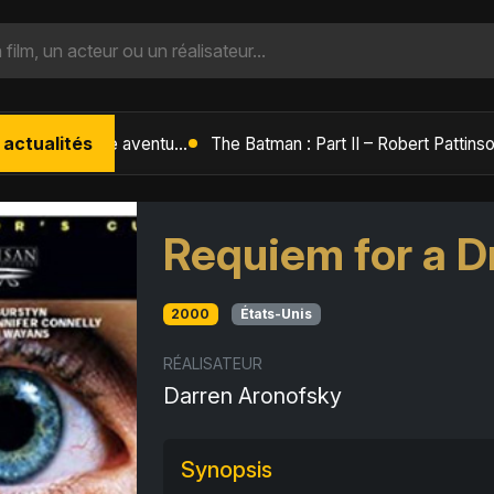
 actualités
L'Âge de Glace : Le Réveil du Volcan – Manny, Sid et Diego de retour pour une aventure explosive
Requiem for a 
2000
États-Unis
RÉALISATEUR
Darren Aronofsky
Synopsis