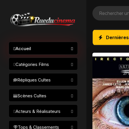
Dernières
Accueil
Catégories Films
Action / Aventure
Répliques Cultes
Science-fiction
Drame / Thriller
Scènes Cultes
Comédie/humour
Acteurs & Réalisateurs
Horreur
Fantastique
Réalisateurs
Tops & Classements