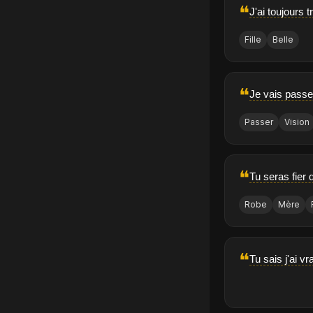
❝
J'ai toujours t
Fille
Belle
❝
Je vais passer
Passer
Vision
❝
Tu seras fier
Robe
Mère
❝
Tu sais j'ai 