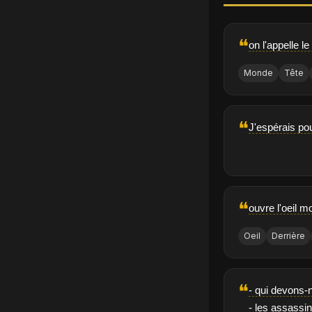
❝
on l'appelle l
Monde
Tête
❝
J'espérais pou
❝
ouvre l'oeil m
Oeil
Derrière
❝
- qui devons-
- les assassin