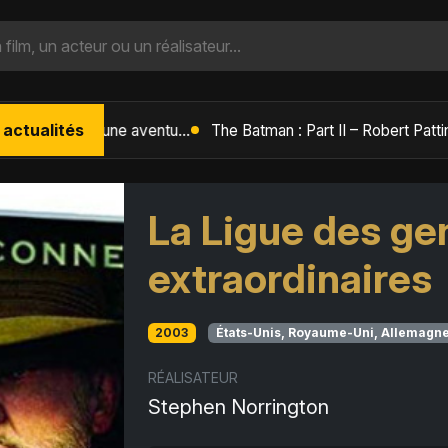
 actualités
L'Âge de Glace : Le Réveil du Volcan – Manny, Sid et Diego de retour pour une aventure explosive
La Ligue des g
extraordinaires
2003
États-Unis, Royaume-Uni, Allemagn
RÉALISATEUR
Stephen Norrington