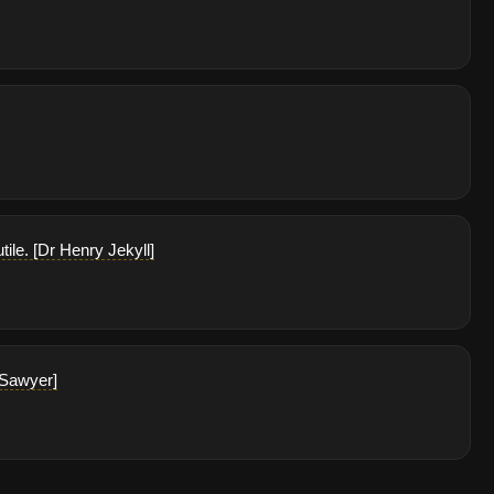
tile. [Dr Henry Jekyll]
 Sawyer]