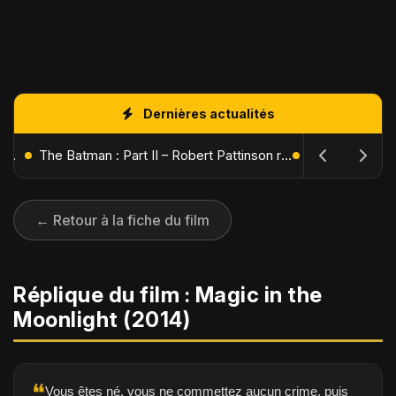
Dernières actualités
L'Âge de Glace : Le Réveil du Volcan – Manny, Sid et Diego de retour pour une aventure explosive
The Batman : Part II – Robert Pattinson replonge dans les ténèbres de Gotham dès octobre 2027
← Retour à la fiche du film
Réplique du film : Magic in the
Moonlight (2014)
❝
Vous êtes né, vous ne commettez aucun crime, puis