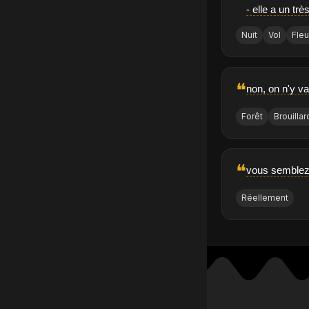
- elle a un trè
Nuit
Vol
Fleu
❝
non, on n'y va
Forêt
Brouillar
❝
vous semblez 
Réellement