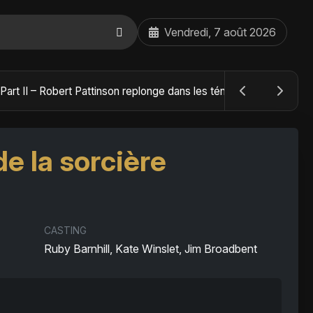
Vendredi, 7 août 2026
The Batman : Part II – Robert Pattinson replonge dans les ténèbres de Gotham dès octobre 2027
de la sorcière
CASTING
Ruby Barnhill, Kate Winslet, Jim Broadbent