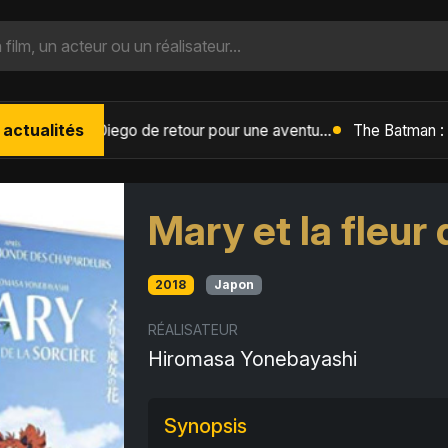
 actualités
L'Âge de Glace : Le Réveil du Volcan – Manny, Sid et Diego de retour pour une aventure explosive
Mary et la fleur 
2018
Japon
RÉALISATEUR
Hiromasa Yonebayashi
Synopsis