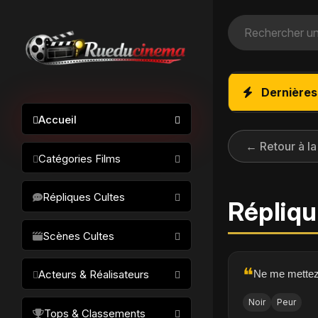
Dernières
Accueil
← Retour à la
Catégories Films
Action / Aventure
Répliques Cultes
Répliqu
Science-fiction
Drame / Thriller
Scènes Cultes
Comédie/humour
❝
Ne me mettez p
Acteurs & Réalisateurs
Horreur
Fantastique
Noir
Peur
Réalisateurs
Tops & Classements