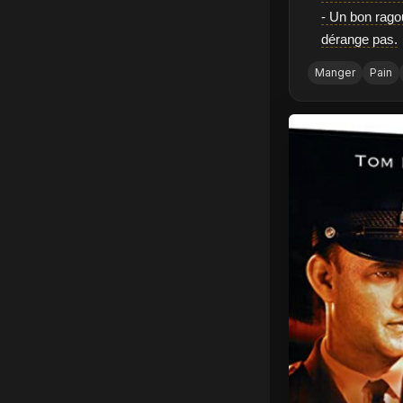
- Un bon rago
dérange pas.
Manger
Pain