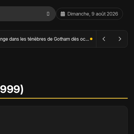
Dimanche, 9 août 2026
The Batman : Part II – Robert Pattinson replonge dans les ténèbres de Gotham dès octobre 2027
1999)