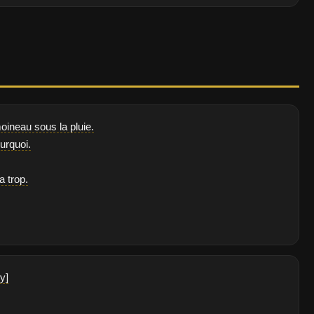
moineau sous la pluie.
urquoi.
a trop.
y]