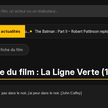
 actualités
L'Âge de Glace : Le Réveil du Volcan – Manny, Sid et Diego de retour pour une aventure explosive
 fiche du film
e du film : La Ligne Verte (
as dans le noir, j'ai peur dans le noir. [John Caffey]