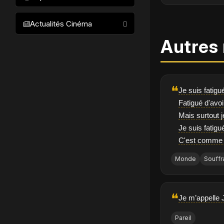
Animation
Acteurs
Films les plus populaires
Policier
Actualités Cinéma
Meilleurs films par acteur
Romantique
Autres 
Meilleurs films par réalisateur
Historique
Meilleurs films par genre
Biopic
Meilleurs films par décennie
Documentaire
❝
Je suis fatigu
Comédie Musicale
Fatigué d'avoi
Mais surtout j
Western
Je suis fatigu
C'est comme s
Monde
Souffr
❝
Je m’appelle J
Pareil