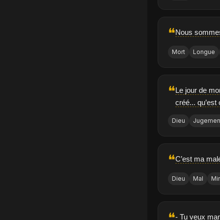
❝
Nous sommes t
Mort
Longue
❝
Le jour de mo
créé... qu’est
Dieu
Jugemen
❝
C’est ma malé
Dieu
Mal
Mi
❝
- Tu veux mang