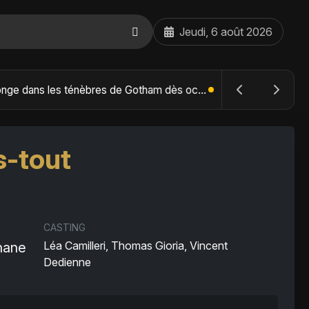
Jeudi, 6 août 2026
The Batman : Part II – Robert Pattinson replonge dans les ténèbres de Gotham dès octobre 2027
s-tout
CASTING
Léa Camilleri, Thomas Gioria, Vincent
hane
Dedienne