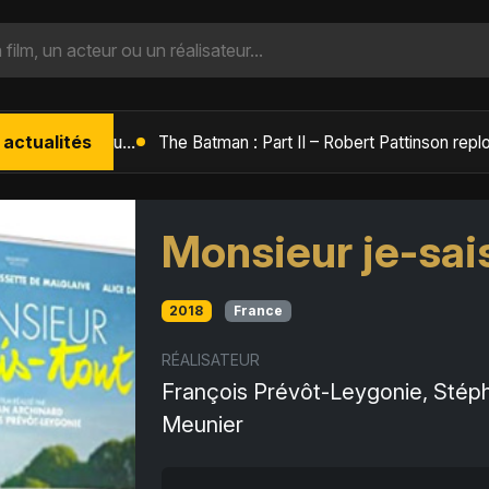
 actualités
L'Âge de Glace : Le Réveil du Volcan – Manny, Sid et Diego de retour pour une aventure explosive
Monsieur je-sai
2018
France
RÉALISATEUR
François Prévôt-Leygonie, Stép
Meunier