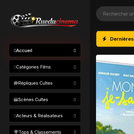
Dernières
Accueil
Catégories Films
Action / Aventure
Répliques Cultes
Science-fiction
Drame / Thriller
Scènes Cultes
Comédie/humour
Acteurs & Réalisateurs
Horreur
Fantastique
Réalisateurs
Tops & Classements