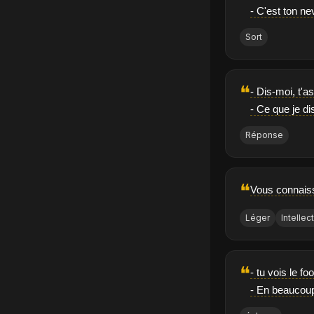
- C'est ton ne
Sort
❝
- Dis-moi, t'a
- Ce que je dis
Réponse
❝
Vous connaiss
Léger
Intellec
❝
- tu vois le f
- En beaucoup