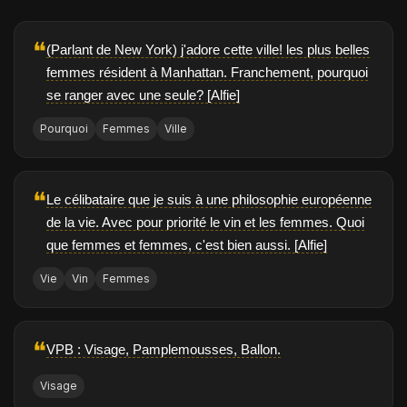
❝
(Parlant de New York) j'adore cette ville! les plus belles
femmes résident à Manhattan. Franchement, pourquoi
se ranger avec une seule? [Alfie]
Pourquoi
Femmes
Ville
❝
Le célibataire que je suis à une philosophie européenne
de la vie. Avec pour priorité le vin et les femmes. Quoi
que femmes et femmes, c'est bien aussi. [Alfie]
Vie
Vin
Femmes
❝
VPB : Visage, Pamplemousses, Ballon.
Visage