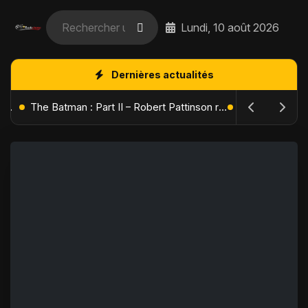
Lundi, 10 août 2026
Dernières actualités
L'Âge de Glace : Le Réveil du Volcan – Manny, Sid et Diego de retour pour une aventure explosive
The Batman : Part II – Robert Pattinson replonge dans les ténèbres de Gotham dès octobre 2027