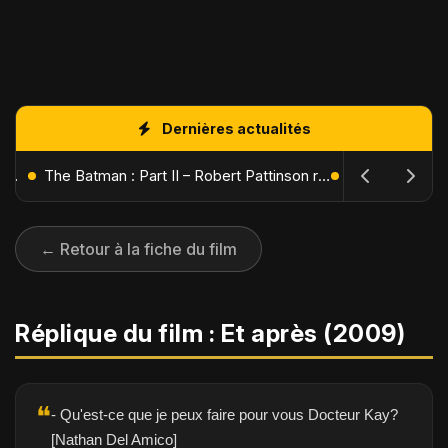
Dernières actualités
L'Âge de Glace : Le Réveil du Volcan – Manny, Sid et Diego de retour pour une aventure explosive
The Batman : Part II – Robert Pattinson replonge dans les ténèbres de Gotham dès octobre 2027
← Retour à la fiche du film
Réplique du film : Et après (2009)
❝
- Qu'est-ce que je peux faire pour vous Docteur Kay?
[Nathan Del Amico]