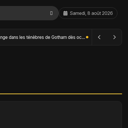
Samedi, 8 août 2026
The Lord of the Rings : The Hunt for Gollum – Peter Jackson replonge dans la Terre du Milieu en 2027