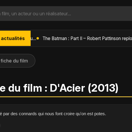
 actualités
The Batman : Part II – Robert Pattinson replonge dans les ténèbres de Gotham dès octobre 2027
 fiche du film
e du film : D'Acier (2013)
é par des connards qui nous font croire qu'on est potes.