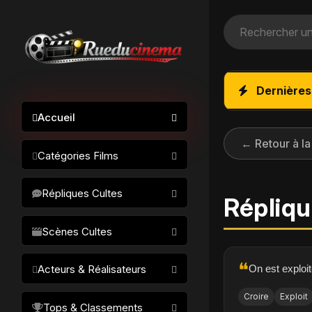
Dernières
Accueil
← Retour à la
Catégories Films
Action / Aventure
Répliques Cultes
Répliqu
Science-fiction
Drame / Thriller
Scènes Cultes
Comédie/humour
❝
On est exploit
Acteurs & Réalisateurs
Horreur
Fantastique
Croire
Exploit
Réalisateurs
Tops & Classements