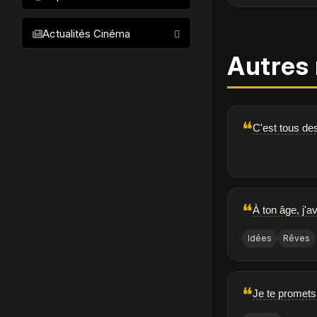
Animation
Acteurs
Films les plus populaires
Policier
Actualités Cinéma
Meilleurs films par acteur
Romantique
Autres 
Meilleurs films par réalisateur
Historique
Meilleurs films par genre
Biopic
Meilleurs films par décennie
Documentaire
❝
C'est tous d
Comédie Musicale
Western
❝
À ton âge, j'av
Idées
Rêves
❝
Je te promets 