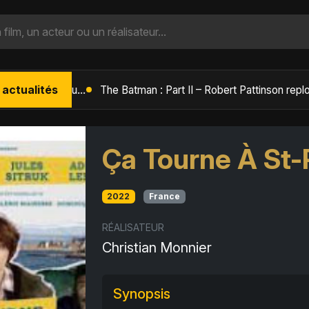
 actualités
L'Âge de Glace : Le Réveil du Volcan – Manny, Sid et Diego de retour pour une aventure explosive
Ça Tourne À St-
2022
France
RÉALISATEUR
Christian Monnier
Synopsis