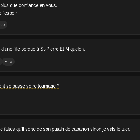
 plus que confiance en vous.
e l'espoir.
nce
e d'une fille perdue à St-Pierre Et Miquelon.
Fille
nt se passe votre tournage ?
e faites qu'il sorte de son putain de cabanon sinon je vais le tuer.