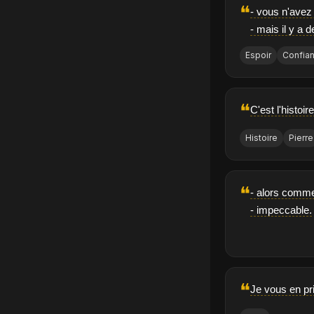
❝
- vous n'avez
- mais il y a d
Espoir
Confia
❝
C'est l'histoir
Histoire
Pierre
❝
- alors comme
- impeccable.
❝
Je vous en pri