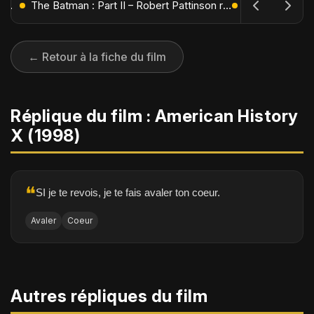
L'Âge de Glace : Le Réveil du Volcan – Manny, Sid et Diego de retour pour une aventure explosive
The Batman : Part II – Robert Pattinson replonge dans les ténèbres de Gotham dès octobre 2027
← Retour à la fiche du film
Réplique du film : American History
X (1998)
❝
SI je te revois, je te fais avaler ton coeur.
Avaler
Coeur
Autres répliques du film