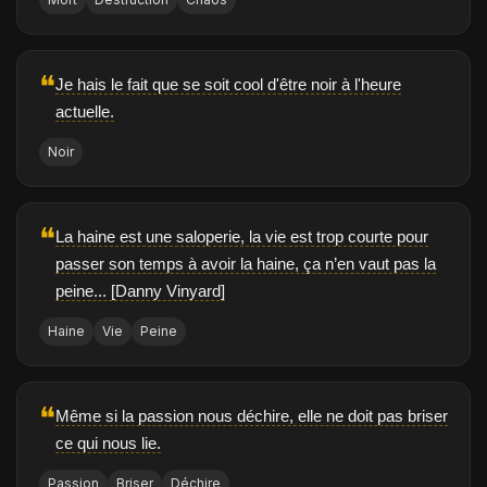
❝
Je hais le fait que se soit cool d'être noir à l'heure
actuelle.
Noir
❝
La haine est une saloperie, la vie est trop courte pour
passer son temps à avoir la haine, ça n’en vaut pas la
peine... [Danny Vinyard]
Haine
Vie
Peine
❝
Même si la passion nous déchire, elle ne doit pas briser
ce qui nous lie.
Passion
Briser
Déchire