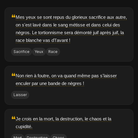
❝
Mes yeux se sont repus du glorieux sacrifice aux autre,
on s'est lavé dans le sang métisse et dans celui des
négros. Le tortionnisme sera démonté juif après juif, la
race blanche vas d'l'avant !
Sacrifice
Yeux
Race
❝
Non rien à foutre, on va quand même pas s'laisser
enculer par une bande de nègres !
Laisser
❝
Je crois en la mort, la destruction, le chaos et la
cupidité.
Mort
Destruction
Chaos