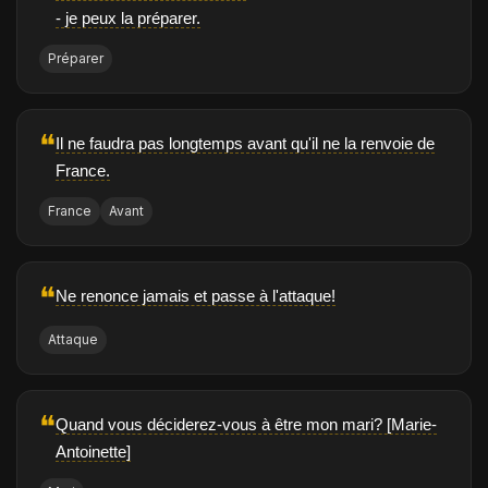
- je peux la préparer.
Préparer
❝
Il ne faudra pas longtemps avant qu'il ne la renvoie de
France.
France
Avant
❝
Ne renonce jamais et passe à l'attaque!
Attaque
❝
Quand vous déciderez-vous à être mon mari? [Marie-
Antoinette]