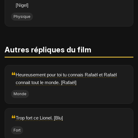
[Nigel]
Physique
Autres répliques du film
❝
Heureusement pour toi tu connais Rafaël et Rafaël
connait tout le monde. [Rafaël]
Monde
❝
Trop fort ce Lionel. [Blu]
Fort