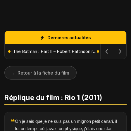
Dernières actualités
L'Âge de Glace : Le Réveil du Volcan – Manny, Sid et Diego de retour pour une aventure explosive
The Batman : Part II – Robert Pattinson replonge dans les ténèbres de Gotham dès octobre 2027
← Retour à la fiche du film
Réplique du film : Rio 1 (2011)
❝
Oh je sais que je ne suis pas un mignon petit canari, il
fut un temps où j'avais un physique, j'étais une star.