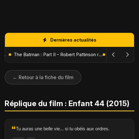
Dernières actualités
L'Âge de Glace : Le Réveil du Volcan – Manny, Sid et Diego de retour pour une aventure explosive
The Batman : Part II – Robert Pattinson replonge dans les ténèbres de Gotham dès octobre 2027
← Retour à la fiche du film
Réplique du film : Enfant 44 (2015)
❝
Tu auras une belle vie... si tu obéis aux ordres.