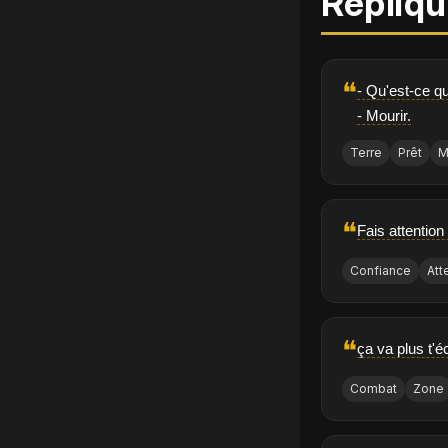
Répliqu
❝
- Qu'est-ce qu
- Mourir.
Terre
Prêt
M
❝
Fais attention
Confiance
Att
❝
ça va plus t'é
Combat
Zone