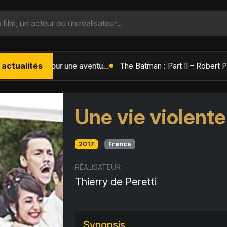
 actualités
L'Âge de Glace : Le Réveil du Volcan – Manny, Sid et Diego de retour pour une aventure explosive
Une vie violente
2017
France
RÉALISATEUR
Thierry de Peretti
Synopsis