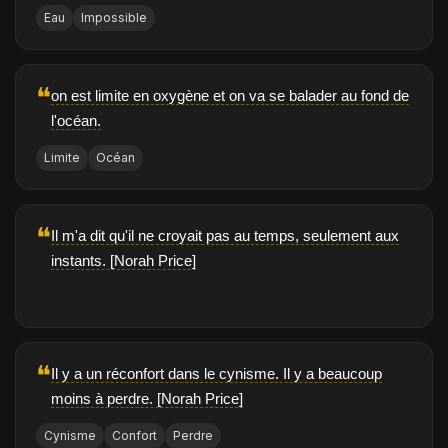
Eau
Impossible
❝
on est limite en oxygène et on va se balader au fond de
l'océan.
Limite
Océan
❝
Il m'a dit qu'il ne croyait pas au temps, seulement aux
instants. [Norah Price]
❝
Il y a un réconfort dans le cynisme. Il y a beaucoup
moins à perdre. [Norah Price]
Cynisme
Confort
Perdre