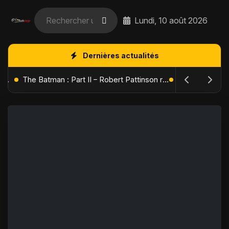
Lundi, 10 août 2026
Dernières actualités
L'Âge de Glace : Le Réveil du Volcan – Manny, Sid et Diego de retour pour une aventure explosive
The Batman : Part II – Robert Pattinson replonge dans les ténèbres de Gotham dès octobre 2027