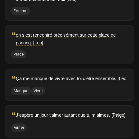
Femme
❝
on s'est rencontré précisément sur cette place de
parking. [Leo]
Place
❝
Ça me manque de vivre avec toi d'être ensemble. [Leo]
Manque
Vivre
❝
J'espère un jour t'aimer autant que tu m'aimes. [Paige]
Aimer