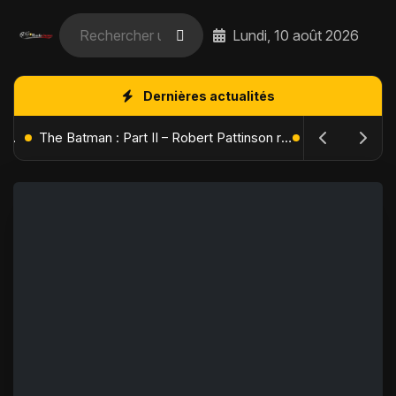
Lundi, 10 août 2026
Dernières actualités
L'Âge de Glace : Le Réveil du Volcan – Manny, Sid et Diego de retour pour une aventure explosive
The Batman : Part II – Robert Pattinson replonge dans les ténèbres de Gotham dès octobre 2027