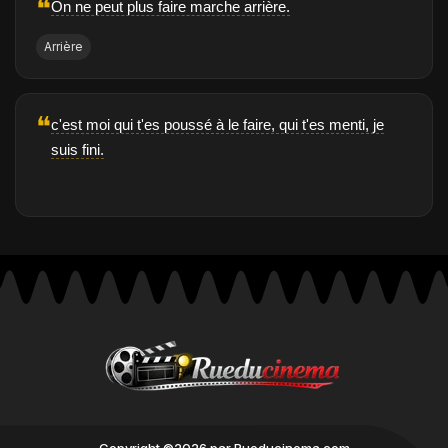
❝
On ne peut plus faire marche arrière.
Arrière
❝
c'est moi qui t'es poussé à le faire, qui t'es menti, je
suis fini.