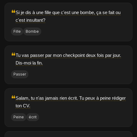
❝
Si je dis à une fille que c'est une bombe, ça se fait ou
c'est insultant?
Fille
Bombe
❝
Tu vas passer par mon checkpoint deux fois par jour.
Dis-moi la fin.
Passer
❝
Salam, tu n'as jamais rien écrit. Tu peux à peine rédiger
ton CV.
Peine
écrit