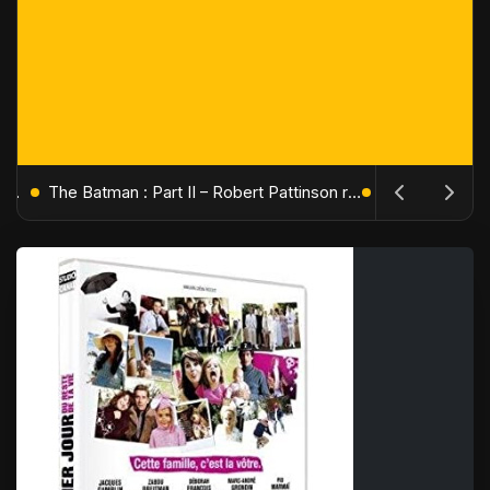
L'Âge de Glace : Le Réveil du Volcan – Manny, Sid et Diego de retour pour une aventure explosive
The Batman : Part II – Robert Pattinson replonge dans les ténèbres de Gotham dès octobre 2027