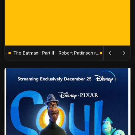
L'Âge de Glace : Le Réveil du Volcan – Manny, Sid et Diego de retour pour une aventure explosive
The Batman : Part II – Robert Pattinson replonge dans les ténèbres de Gotham dès octobre 2027