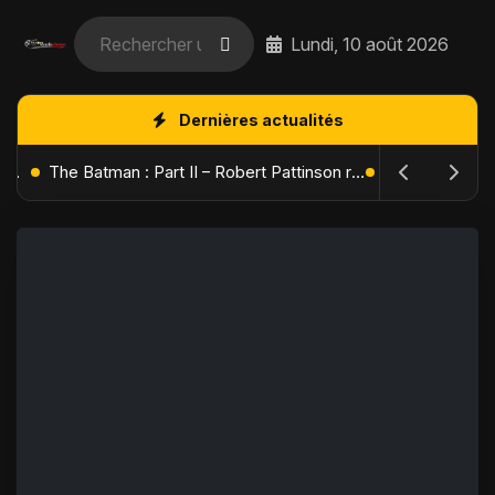
Lundi, 10 août 2026
Dernières actualités
L'Âge de Glace : Le Réveil du Volcan – Manny, Sid et Diego de retour pour une aventure explosive
The Batman : Part II – Robert Pattinson replonge dans les ténèbres de Gotham dès octobre 2027