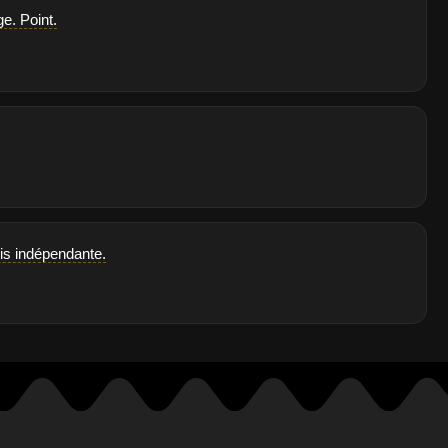
e. Point.
ois indépendante.