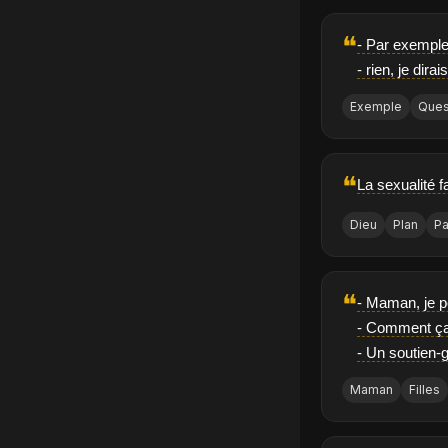
❝
- Par exemple,
- rien, je dira
Exemple
Ques
❝
La sexualité f
Dieu
Plan
Pa
❝
- Maman, je p
- Comment ça
- Un soutien-go
Maman
Filles