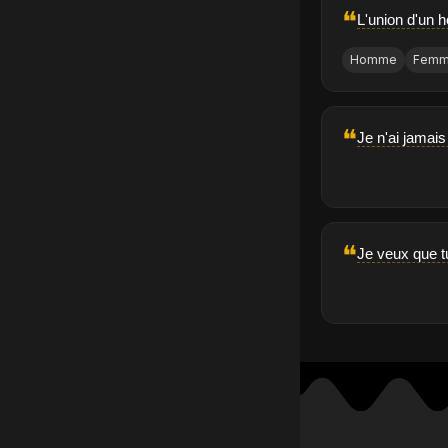
❝
L'union d'un 
Homme
Fem
❝
Je n'ai jamais
❝
Je veux que t