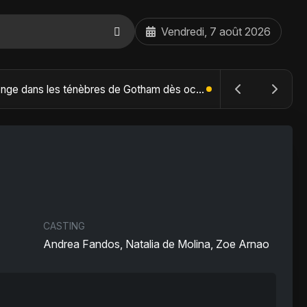
Vendredi, 7 août 2026
The Batman : Part II – Robert Pattinson replonge dans les ténèbres de Gotham dès octobre 2027
CASTING
Andrea Fandos, Natalia de Molina, Zoe Arnao