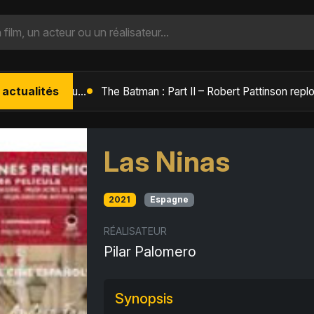
 actualités
L'Âge de Glace : Le Réveil du Volcan – Manny, Sid et Diego de retour pour une aventure explosive
Las Ninas
2021
Espagne
RÉALISATEUR
Pilar Palomero
Synopsis