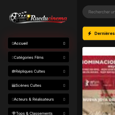
Dernières
Accueil
Catégories Films
Action / Aventure
Répliques Cultes
Science-fiction
Drame / Thriller
Scènes Cultes
Comédie/humour
Acteurs & Réalisateurs
Horreur
Fantastique
Réalisateurs
Tops & Classements