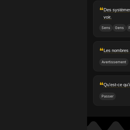
❝
Des systèmes 
voir.
Sens
Gens
❝
Les nombres s
Avertissement
❝
Qu'est-ce qu'
Passer