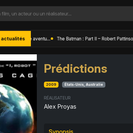
 actualités
L'Âge de Glace : Le Réveil du Volcan – Manny, Sid et Diego de retour pour une aventure explosive
Prédictions
2009
États-Unis, Australie
RÉALISATEUR
Alex Proyas
Synopsis