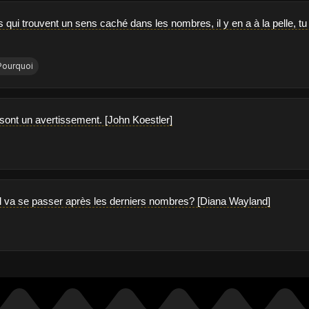
qui trouvent un sens caché dans les nombres, il y en a à la pelle, tu
Pourquoi
ont un avertissement. [John Koestler]
il va se passer après les derniers nombres? [Diana Wayland]