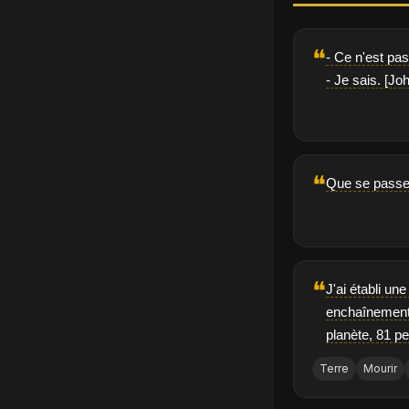
❝
- Ce n'est pas 
- Je sais. [Jo
❝
Que se passe-t
❝
J'ai établi u
enchaînement 
planète, 81 p
Terre
Mourir