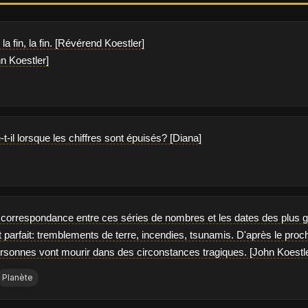
la fin, la fin. [Révérend Koestler]
hn Koestler]
-il lorsque les chiffres sont épuisés? [Diana]
ne correspondance entre ces séries de nombres et les dates des plus
parfait: tremblements de terre, incendies, tsunamis. D'après le proc
ersonnes vont mourir dans des circonstances tragiques. [John Koestle
Planète