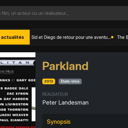
 actualités
L'Âge de Glace : Le Réveil du Volcan – Manny, Sid et Diego de retour pour une aventure explosive
Parkland
2013
États-Unis
RÉALISATEUR
Peter Landesman
Synopsis