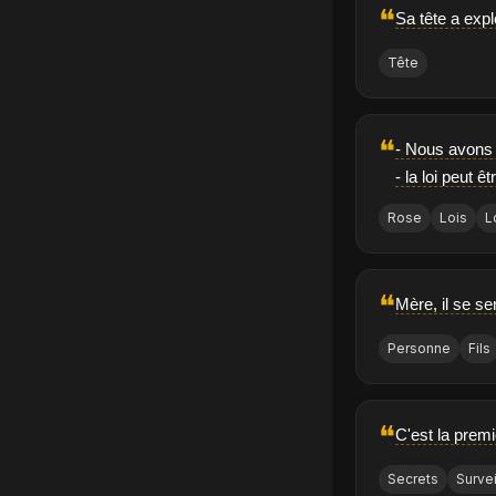
❝
Sa tête a expl
Tête
❝
- Nous avons d
- la loi peut 
Rose
Lois
L
❝
Mère, il se se
Personne
Fils
❝
C'est la premi
Secrets
Surve