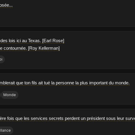
osée...
es lois ici au Texas. [Earl Rose]
être contournée. [Roy Kellerman]
oi
mblerait que ton fils ait tué la personne la plus important du monde.
Monde
ère fois que les services secrets perdent un président sous leur surv
illance