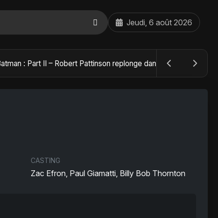
Jeudi, 6 août 2026
The Batman : Part II – Robert Pattinson replonge dans les ténèbres de Gotham dès octobre 2027
CASTING
Zac Efron, Paul Giamatti, Billy Bob Thornton