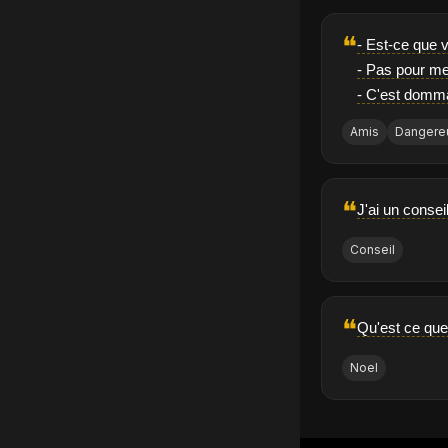
❝
- Est-ce que 
- Pas pour m
- C'est domma
Amis
Dangere
❝
J'ai un conseil
Conseil
❝
Qu'est ce que
Noel