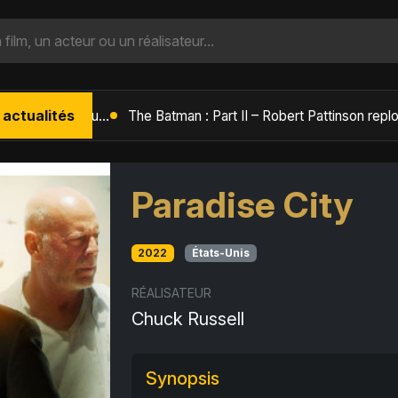
 actualités
L'Âge de Glace : Le Réveil du Volcan – Manny, Sid et Diego de retour pour une aventure explosive
Paradise City
2022
États-Unis
RÉALISATEUR
Chuck Russell
Synopsis