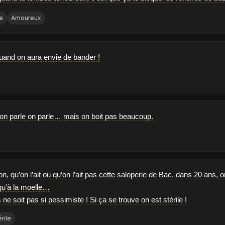
e
Amoureux
and on aura envie de bander !
 on parle on parle… mais on boit pas beaucoup.
on, qu’on l’ait ou qu’on l’ait pas cette saloperie de Bac, dans 20 an
qu’à la moelle…
 ne soit pas si pessimiste ! Si ça se trouve on est stérile !
érile