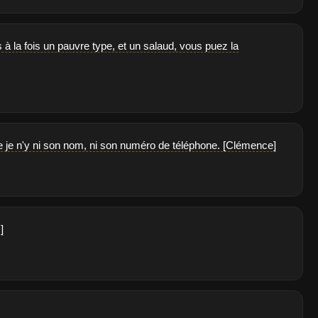
à la fois un pauvre type, et un salaud, vous puez la
 que je n'y ni son nom, ni son numéro de téléphone. [Clémence]
]