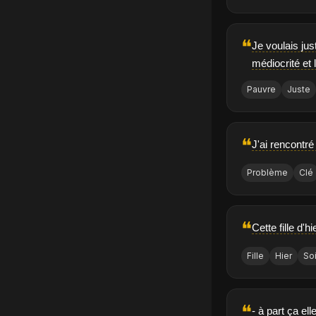
❝
Je voulais ju
médiocrité et 
Pauvre
Juste
❝
J'ai rencontré
Problème
Clé
❝
Cette fille d'
Fille
Hier
Soi
❝
- à part ça el