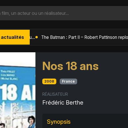
 actualités
L'Âge de Glace : Le Réveil du Volcan – Manny, Sid et Diego de retour pour une aventure explosive
Nos 18 ans
2008
France
RÉALISATEUR
Frédéric Berthe
Synopsis