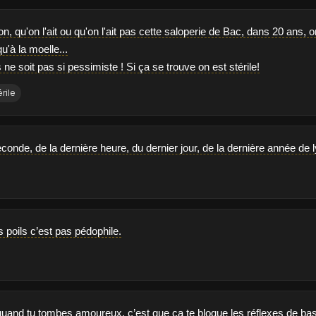
on, qu'on l'ait ou qu'on l'ait pas cette saloperie de Bac, dans 20 ans
u'à la moelle...
 ne soit pas si pessimiste ! Si ça se trouve on est stérile!
érile
conde, de la dernière heure, du dernier jour, de la dernière année de l
 poils c’est pas pédophile.
uand tu tombes amoureux, c’est que ça te bloque les réflexes de base.