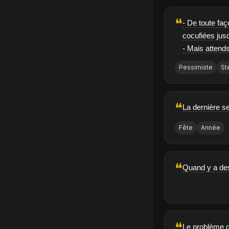
❝
- De toute faç
cocufiées jusq
- Mais attends
Pessimiste
St
❝
La dernière se
Fête
Année
❝
Quand y a des
❝
Le problème q