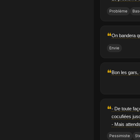
Problème
Bas
❝
On bandera qu
Envie
❝
Bon les gars,
❝
- De toute faç
cocufiées jus
- Mais attends
Pessimiste
St