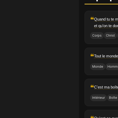
❝
Quand tu te me
et qu’on te d
Corps
Christ
❝
Tout le monde
Monde
Homm
❝
C'est ma boîte,
Intérieur
Boîte