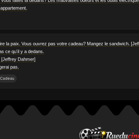
vous faites la dedans? Les mauvaises odeurs et les outils électriques
e appartement.
aire la paix. Vous ouvrez pas votre cadeau? Mangez le sandwich. [Je
as ce qu'il y a dedans.
. [Jeffrey Dahmer]
gerai pas.
Cadeau