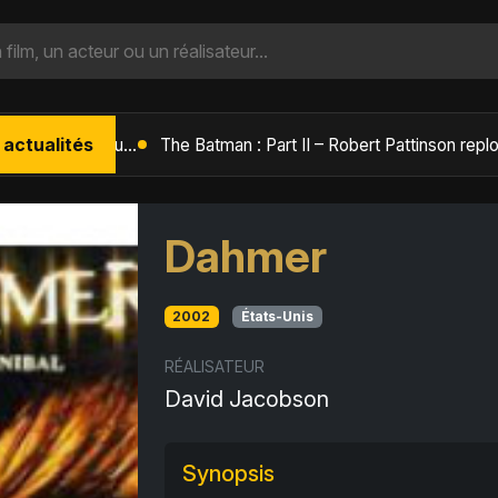
 actualités
L'Âge de Glace : Le Réveil du Volcan – Manny, Sid et Diego de retour pour une aventure explosive
Dahmer
2002
États-Unis
RÉALISATEUR
David Jacobson
Synopsis