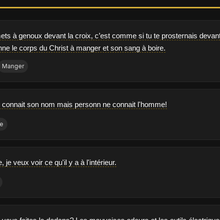
ts à genoux devant la croix, c’est comme si tu te prosternais devant la
onne le corps du Christ à manger et son sang à boire.
Manger
 connait son nom mais personn ne connait l'homme!
e
 je veux voir ce qu'il y a à l'intérieur.