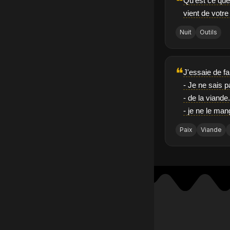
❝
Qu'est ce que 
vient de votr
Nuit
Outils
❝
J'essaie de f
- Je ne sais p
- de la viande
- je ne le man
Paix
Viande