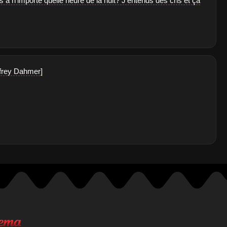
 à n'importe quelle heure de la nuit? J'entends des cris et ça
ffrey Dahmer]