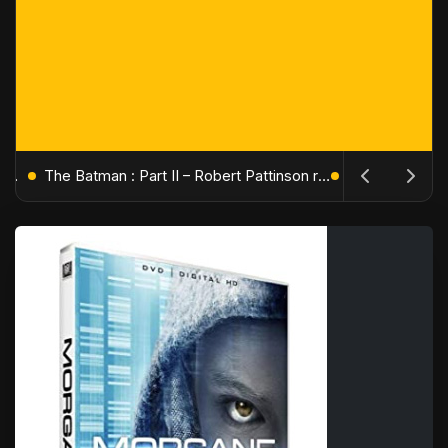
L'Âge de Glace : Le Réveil du Volcan – Manny, Sid et Diego de retour pour une aventure explosive
The Batman : Part II – Robert Pattinson replonge dans les ténèbres de Gotham dès octobre 2027