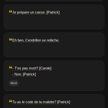
❝
Je prépare un casse. [Patrick]
❝
Eh ben, Cendrillon se relâche.
❝
- T'es pas mort? [Carole]
- Non. [Patrick]
Mort
❝
Tu as le code de la malette? [Patrick]