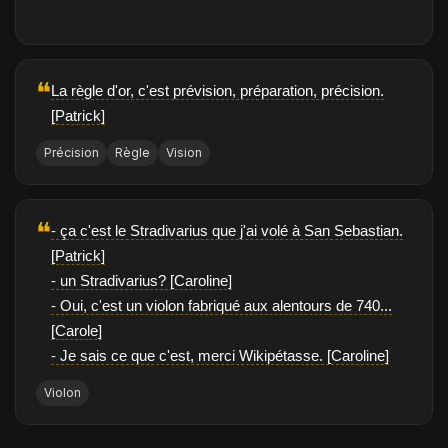
❝
La règle d'or, c'est prévision, préparation, précision.
[Patrick]
Précision
Règle
Vision
❝
- ça c'est le Stradivarius que j'ai volé à San Sebastian.
[Patrick]
- un Stradivarius? [Caroline]
- Oui, c'est un violon fabriqué aux alentours de 740...
[Carole]
- Je sais ce que c'est, merci Wikipétasse. [Caroline]
Violon