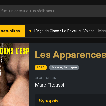
 actualités
L'Âge de Glace : Le Réveil du Volcan – Manny, Sid et Diego de retour pour une aventure explosive
Les Apparence
2020
France, Belgique
RÉALISATEUR
Marc Fitoussi
Synopsis