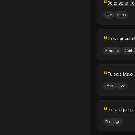
❝
Je te sens trè
Eve
Sens
❝
T'es sur qu'e
Femme
Doute
❝
Tu sais Malo,
Père
Eve
❝
Il n'y a que ç
Prestige