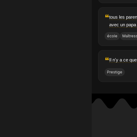
❝
tous les paren
avec un papa 
école
Maîtres
❝
Il n'y a ce qu
Prestige