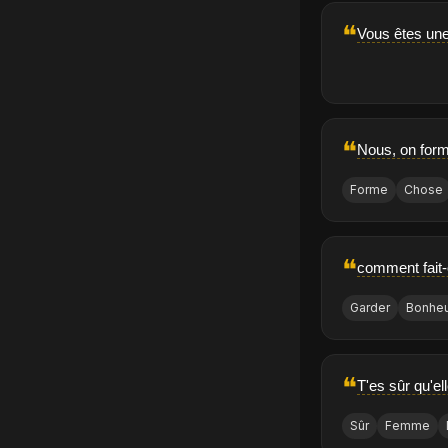
❝
Vous êtes une
❝
Nous, on forme
Forme
Chose
❝
comment fait-o
Garder
Bonhe
❝
T'es sûr qu'e
Sûr
Femme