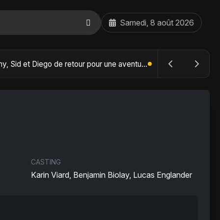
Samedi, 8 août 2026
The Batman : Part II – Robert Pattinson replonge dans les ténèbres de Gotham dès octobre 2027
s
CASTING
Karin Viard, Benjamin Biolay, Lucas Englander