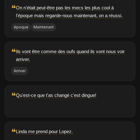
❝
On n'était peut-être pas les mecs les plus cool à
l'époque mais regarde-nous maintenant, on a réussi.
époque
Maintenant
❝
Ils vont être comme des oufs quand ils vont nous voir
arriver.
Arriver
❝
Qu'est-ce que t'as changé c'est dingue!
❝
Linda me prend pour Lopez.