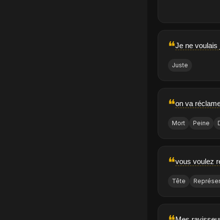
❝
Je ne voulais 
Juste
❝
on va réclamer
Mort
Peine
❝
vous voulez r
Tête
Représe
Mes ravisseur