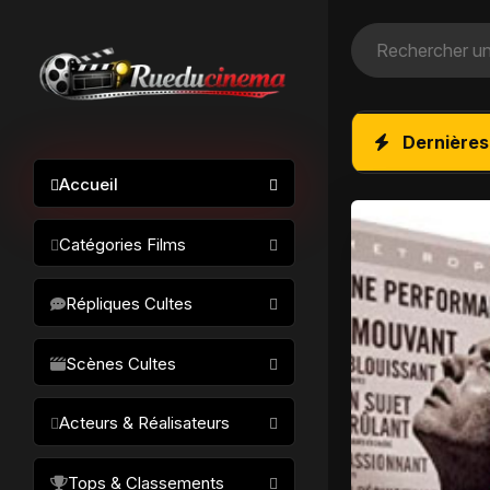
Dernières
Accueil
Catégories Films
Action / Aventure
Répliques Cultes
Science-fiction
Drame / Thriller
Scènes Cultes
Comédie/humour
Acteurs & Réalisateurs
Horreur
Fantastique
Réalisateurs
Tops & Classements