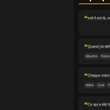
❝
soit il est là, s
❝
Quand j'ai dé
Meurtre
Perso
❝
Chaque mère c
Mère
Croit
F
❝
Ce qui a été fa