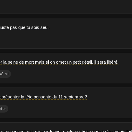
juste pas que tu sois seul.
 la peine de mort mais si on omet un petit détail, il sera libéré.
Détail
eprésenter la tête pensante du 11 septembre?
nter
s ne peuvent pas me pardonner quelque chose que je n'ai jamais fai