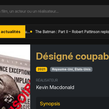
 actualités
L'Âge de Glace : Le Réveil du Volcan – Manny, Sid et Diego de retour pour une aventure explosive
Désigné coupab
2021
Royaume-Uni, États-Unis
RÉALISATEUR
Kevin Macdonald
Synopsis