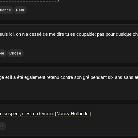
fiance
Peur
 suis ici, on n'a cessé de me dire tu es coupable: pas pour quelque 
le
Chose
rogé et il a été également retenu contre son gré pendant six ans sans 
un suspect, c'est un témoin. [Nancy Hollander]
ct