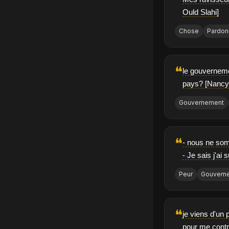
❝
Ould Slahi]
Chose
Pardon
❝
le gouverneme
pays? [Nancy
Gouvernement
❝
- nous ne som
- Je sais j'ai
Peur
Gouvern
❝
je viens d'un 
pour me contr