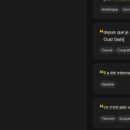
Amérique
Con
❝
depuis que je
Ould Slahi]
Cause
Coupab
❝
Il a été inter
Valable
❝
ce n'est pas 
Témoin
Suspe