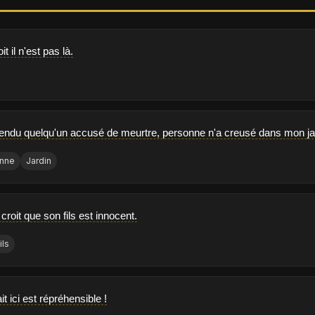
oit il n'est pas là.
fendu quelqu'un accusé de meurtre, personne n'a creusé dans mon ja
nne
Jardin
roit que son fils est innocent.
ils
it ici est répréhensible !