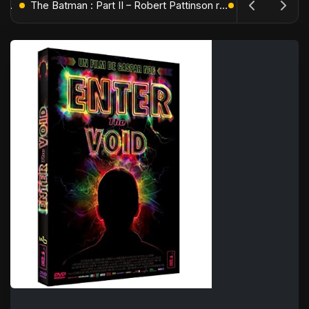
L'Âge de Glace : Le Réveil du Volcan – Manny, Sid et Diego de retour pour une aventure explosive
The Batman : Part II – Robert Pattinson replonge dans les ténèbres de Gotham dès octobre 2027