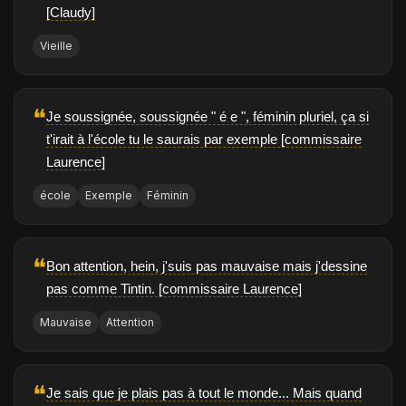
[Claudy]
Vieille
❝
Je soussignée, soussignée " é e ", féminin pluriel, ça si
t'irait à l'école tu le saurais par exemple [commissaire
Laurence]
école
Exemple
Féminin
❝
Bon attention, hein, j'suis pas mauvaise mais j'dessine
pas comme Tintin. [commissaire Laurence]
Mauvaise
Attention
❝
Je sais que je plais pas à tout le monde... Mais quand